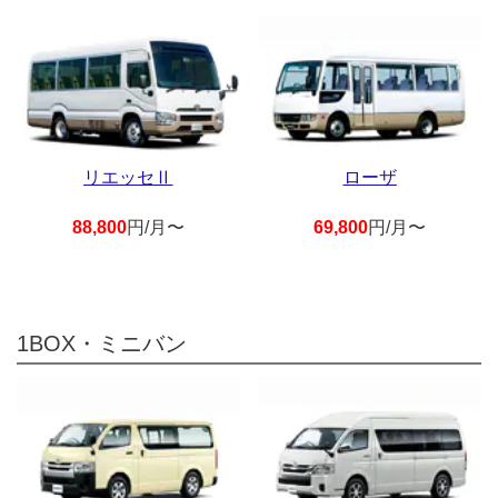
リエッセⅡ
ローザ
88,800
円/月〜
69,800
円/月〜
1BOX・ミニバン