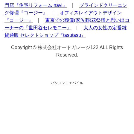
門店『住宅リフォーム navi』
|
ブラインドクリーニン
グ修理『コージー』
|
オフィスレイアウトデザイン
『コージー』
|
東京での葬儀(家族葬)花祭壇と思い出コ
ーナーの『世田谷セレモニー』
|
大人の女性の定番雑
貨通販 セレクトショップ『tasutasu』
Copyright © 株式会社オートガレージ122 ALL Rights
Reserved.
パソコン
｜モバイル