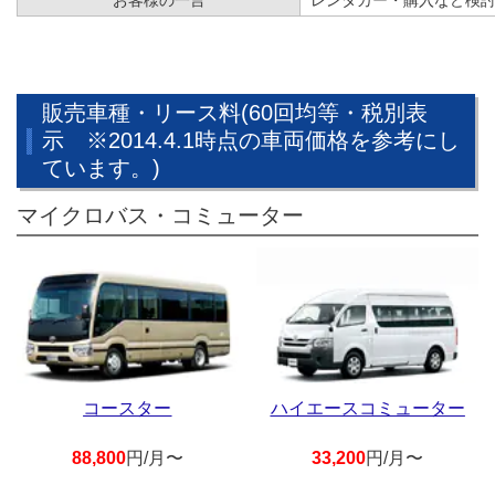
お客様の一言
レンタカー・購入など検討
販売車種・リース料(60回均等・税別表
示 ※2014.4.1時点の車両価格を参考にし
ています。)
マイクロバス・コミューター
コースター
ハイエースコミューター
88,800
円/月〜
33,200
円/月〜