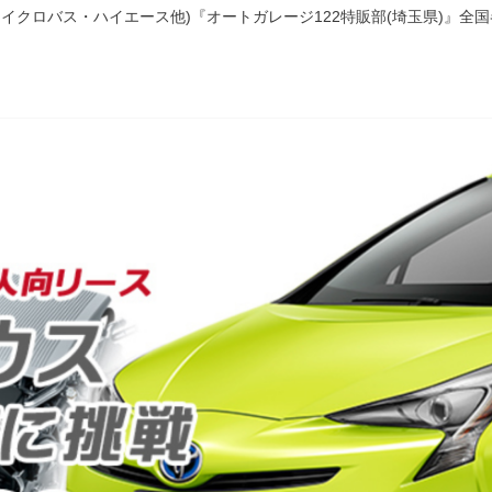
イクロバス・ハイエース他)『オートガレージ122特販部(埼玉県)』全