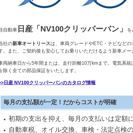
日産「NV100クリッパーバン」
軽自動車
を
当社の
新車オートリース
は、車両グレードやETC・ナビなど
す。また、ご契約後も安心してお乗りいただけるよう新車メー
車両納車日から5年間または、走行距離10万kmまで。電気系統
を除く全ての部品保証をいたします。
>>日産 NV100クリッパーバンのカタログ情報
毎月の支払額が一定！だからコストが明確
初期の支出を抑え、毎月の支払いは定額
自動車税、オイル交換、車検・法定点検