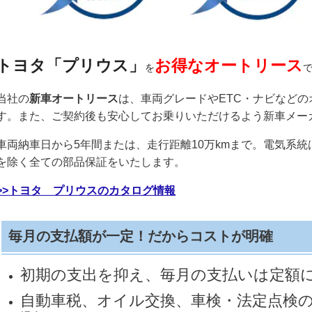
トヨタ「プリウス」
お得なオートリース
を
で
当社の
新車オートリース
は、車両グレードやETC・ナビなど
す。また、ご契約後も安心してお乗りいただけるよう新車メー
車両納車日から5年間または、走行距離10万kmまで。電気系統
を除く全ての部品保証をいたします。
>>トヨタ プリウスのカタログ情報
毎月の支払額が一定！だからコストが明確
初期の支出を抑え、毎月の支払いは定額
自動車税、オイル交換、車検・法定点検