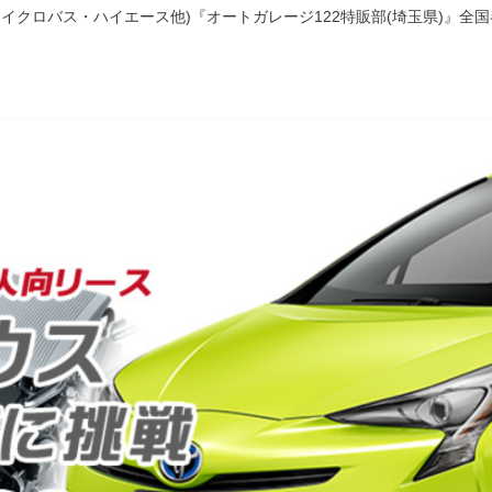
イクロバス・ハイエース他)『オートガレージ122特販部(埼玉県)』全