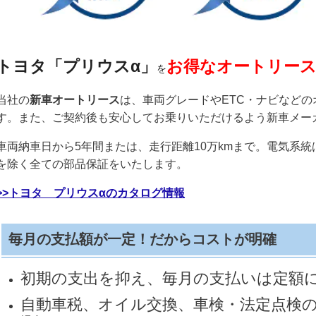
トヨタ「プリウスα」
お得なオートリー
を
当社の
新車オートリース
は、車両グレードやETC・ナビなど
す。また、ご契約後も安心してお乗りいただけるよう新車メー
車両納車日から5年間または、走行距離10万kmまで。電気系統
を除く全ての部品保証をいたします。
>>トヨタ プリウスαのカタログ情報
毎月の支払額が一定！だからコストが明確
初期の支出を抑え、毎月の支払いは定額
自動車税、オイル交換、車検・法定点検