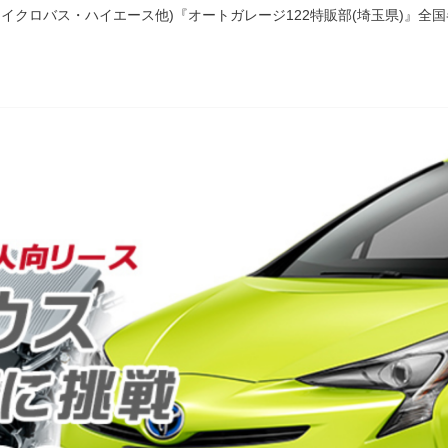
イクロバス・ハイエース他)『オートガレージ122特販部(埼玉県)』全