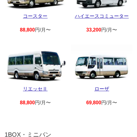
コースター
ハイエースコミューター
88,800
円/月〜
33,200
円/月〜
リエッセⅡ
ローザ
88,800
円/月〜
69,800
円/月〜
1BOX・ミニバン