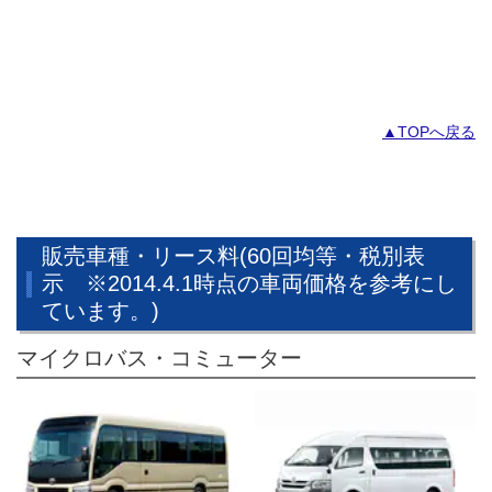
▲TOPへ戻る
販売車種・リース料(60回均等・税別表
示 ※2014.4.1時点の車両価格を参考にし
ています。)
マイクロバス・コミューター