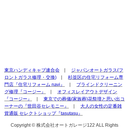
東京ハンディキャブ連合会
|
ジャパンオートガラス(フ
ロントガラス修理・交換)
|
杉並区の住宅リフォーム専
門店『住宅リフォーム navi』
|
ブラインドクリーニン
グ修理『コージー』
|
オフィスレイアウトデザイン
『コージー』
|
東京での葬儀(家族葬)花祭壇と思い出コ
ーナーの『世田谷セレモニー』
|
大人の女性の定番雑
貨通販 セレクトショップ『tasutasu』
Copyright © 株式会社オートガレージ122 ALL Rights