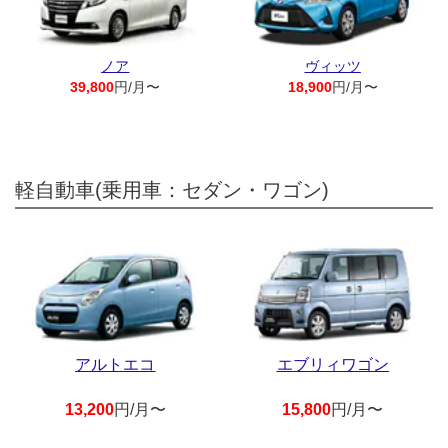
ノア
ヴィッツ
39,800
円/月〜
18,900
円/月〜
軽自動車(乗用車：セダン・ワゴン)
アルトエコ
エブリィワゴン
13,200
円/月〜
15,800
円/月〜