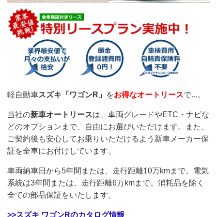
軽自動車
スズキ「ワゴンR」
を
お得なオートリース
で...。
当社の
新車オートリース
は、車両グレードやETC・ナビな
どのオプションまで、自由にお選びいただけます。また、
ご契約後も安心してお乗りいただけるよう新車メーカー保
証を全車にお付けしています。
車両納車日から5年間または、走行距離10万kmまで。電気
系統は3年間または、走行距離6万kmまで。消耗品を除く
全ての部品保証をいたします。
>>スズキ ワゴンRのカタログ情報