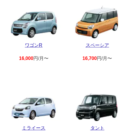
ワゴンR
スペーシア
16,000
円/月〜
16,700
円/月〜
ミライース
タント