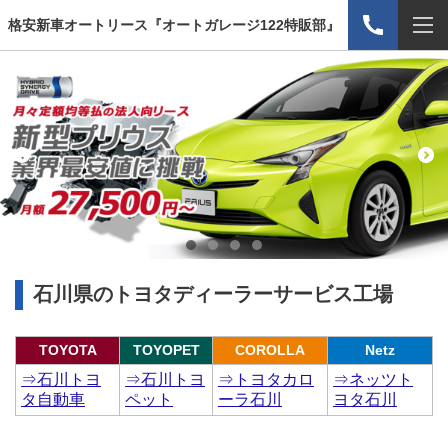
格安新車オートリース『オートガレージ122特販部』
石川県
のトヨタディーラーサービス工場
TOYOTA
TOYOPET
COROLLA
Netz
⇒石川トヨ
⇒石川トヨ
⇒トヨタカロ
⇒ネッツト
タ自動車
ペット
ーラ石川
ヨタ石川