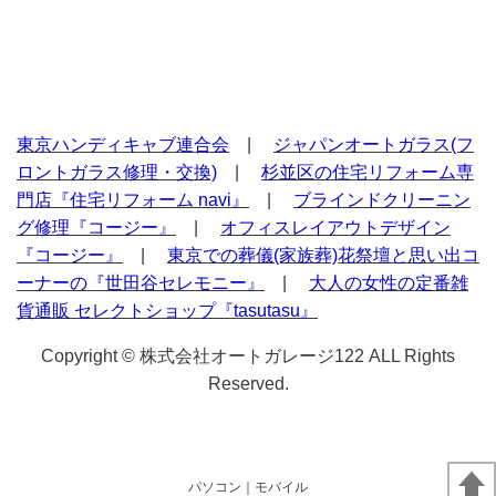
東京ハンディキャブ連合会
|
ジャパンオートガラス(フ
ロントガラス修理・交換)
|
杉並区の住宅リフォーム専
門店『住宅リフォーム navi』
|
ブラインドクリーニン
グ修理『コージー』
|
オフィスレイアウトデザイン
『コージー』
|
東京での葬儀(家族葬)花祭壇と思い出コ
ーナーの『世田谷セレモニー』
|
大人の女性の定番雑
貨通販 セレクトショップ『tasutasu』
Copyright © 株式会社オートガレージ122 ALL Rights
Reserved.
パソコン
｜モバイル