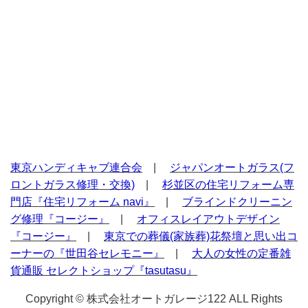
東京ハンディキャブ連合会
|
ジャパンオートガラス(フ
ロントガラス修理・交換)
|
杉並区の住宅リフォーム専
門店『住宅リフォーム navi』
|
ブラインドクリーニン
グ修理『コージー』
|
オフィスレイアウトデザイン
『コージー』
|
東京での葬儀(家族葬)花祭壇と思い出コ
ーナーの『世田谷セレモニー』
|
大人の女性の定番雑
貨通販 セレクトショップ『tasutasu』
Copyright © 株式会社オートガレージ122 ALL Rights