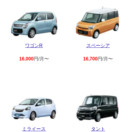
ワゴンR
スペーシア
16,000
円/月〜
16,700
円/月〜
ミライース
タント