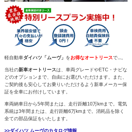
軽自動車
ダイハツ「ムーヴ」
を
お得なオートリース
で...。
当社の
新車オートリース
は、車両グレードやETC・ナビな
どのオプションまで、自由にお選びいただけます。また、
ご契約後も安心してお乗りいただけるよう新車メーカー保
証を全車にお付けしています。
車両納車日から5年間または、走行距離10万kmまで。電気
系統は3年間または、走行距離6万kmまで。消耗品を除く
全ての部品保証をいたします。
>>ダイハツ ムーヴのカタログ情報