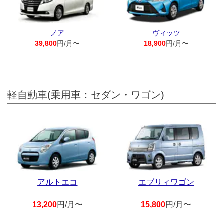
ノア
ヴィッツ
39,800
円/月〜
18,900
円/月〜
軽自動車(乗用車：セダン・ワゴン)
アルトエコ
エブリィワゴン
13,200
円/月〜
15,800
円/月〜