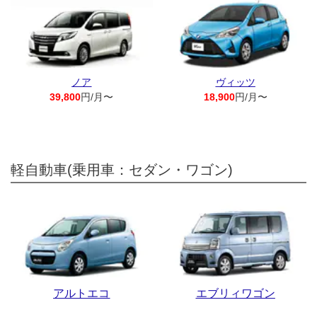
ノア
ヴィッツ
39,800
円/月〜
18,900
円/月〜
軽自動車(乗用車：セダン・ワゴン)
アルトエコ
エブリィワゴン