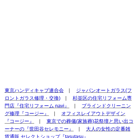
東京ハンディキャブ連合会
|
ジャパンオートガラス(フ
ロントガラス修理・交換)
|
杉並区の住宅リフォーム専
門店『住宅リフォーム navi』
|
ブラインドクリーニン
グ修理『コージー』
|
オフィスレイアウトデザイン
『コージー』
|
東京での葬儀(家族葬)花祭壇と思い出コ
ーナーの『世田谷セレモニー』
|
大人の女性の定番雑
貨通販 セレクトショップ『tasutasu』