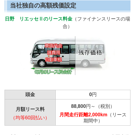
当社独自の高額残価設定
日野 リエッセⅡのリース料金
（ファイナンスリースの場
合）
頭金
0
円
88,800
円～（税別）
月額リース料
月間走行距離2,000km
（リース
（均等60回払い）
期間中）