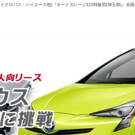
イクロバス・ハイエース他)『オートガレージ122特販部(埼玉県)』全