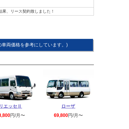
結果、リース契約致しました！
点の車両価格を参考にしています。)
リエッセⅡ
ローザ
8,800
円/月〜
69,800
円/月〜