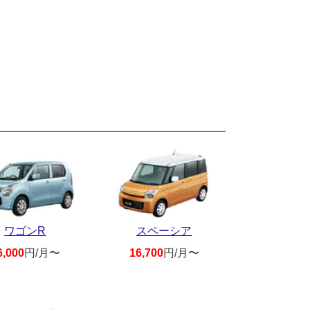
ワゴンR
スペーシア
6,000
円/月〜
16,700
円/月〜