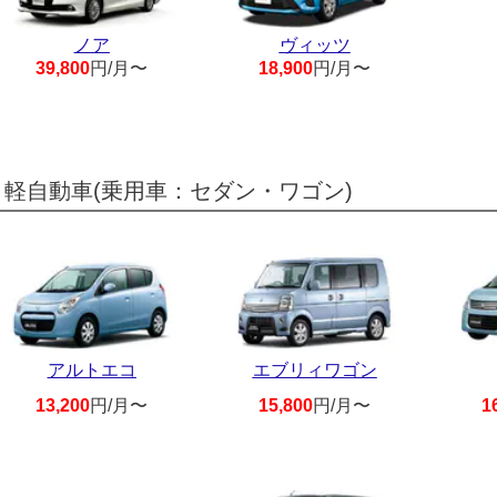
ノア
ヴィッツ
39,800
円/月〜
18,900
円/月〜
軽自動車(乗用車：セダン・ワゴン)
アルトエコ
エブリィワゴン
13,200
円/月〜
15,800
円/月〜
1