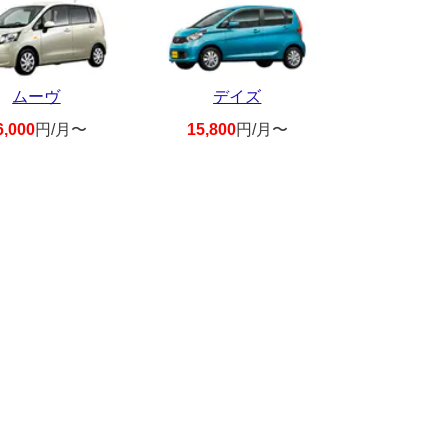
ムーヴ
デイズ
6,000
円/月〜
15,800
円/月〜