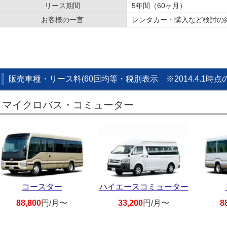
リース期間
5年間（60ヶ月）
お客様の一言
レンタカー・購入など検討の
販売車種・リース料(60回均等・税別表示 ※2014.4.1時
マイクロバス・コミューター
コースター
ハイエースコミューター
88,800
円/月〜
33,200
円/月〜
8