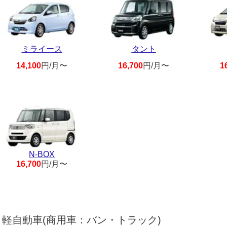
ミライース
タント
14,100
円/月〜
16,700
円/月〜
1
N-BOX
16,700
円/月〜
軽自動車(商用車：バン・トラック)