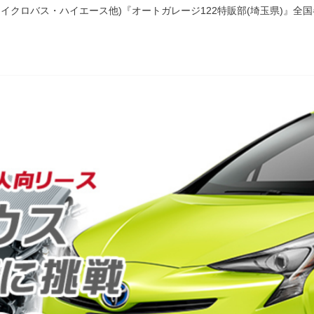
イクロバス・ハイエース他)『オートガレージ122特販部(埼玉県)』全