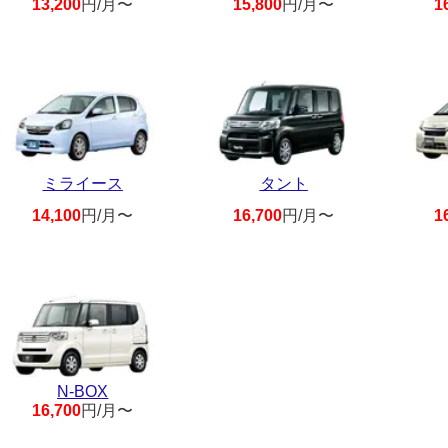
13,200
円/月〜
15,800
円/月〜
1
ミライース
タント
14,100
円/月〜
16,700
円/月〜
1
N-BOX
16,700
円/月〜