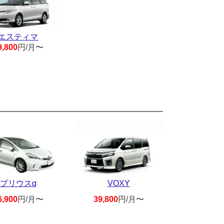
エスティマ
9,800
円/月〜
プリウスα
VOXY
6,900
円/月〜
39,800
円/月〜