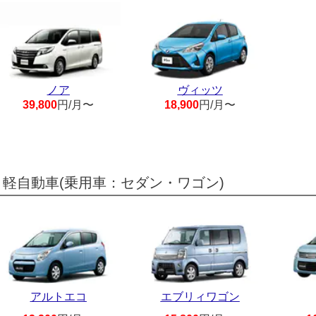
ノア
ヴィッツ
39,800
円/月〜
18,900
円/月〜
軽自動車(乗用車：セダン・ワゴン)
アルトエコ
エブリィワゴン