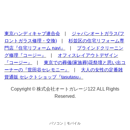
東京ハンディキャブ連合会
|
ジャパンオートガラス(フ
ロントガラス修理・交換)
|
杉並区の住宅リフォーム専
門店『住宅リフォーム navi』
|
ブラインドクリーニン
グ修理『コージー』
|
オフィスレイアウトデザイン
『コージー』
|
東京での葬儀(家族葬)花祭壇と思い出コ
ーナーの『世田谷セレモニー』
|
大人の女性の定番雑
貨通販 セレクトショップ『tasutasu』
Copyright © 株式会社オートガレージ122 ALL Rights
Reserved.
パソコン
｜モバイル