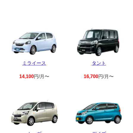
ミライース
タント
14,100
円/月〜
16,700
円/月〜