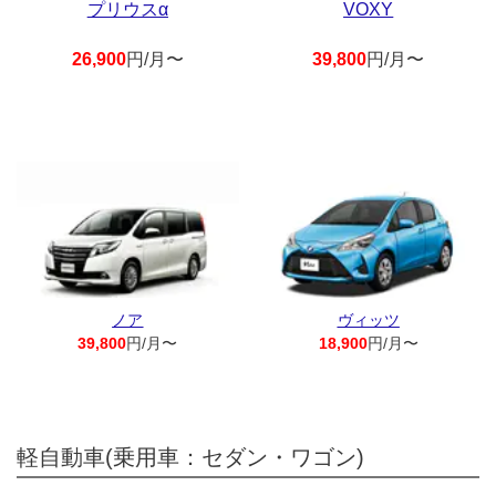
プリウスα
VOXY
26,900
円/月〜
39,800
円/月〜
ノア
ヴィッツ
39,800
円/月〜
18,900
円/月〜
軽自動車(乗用車：セダン・ワゴン)