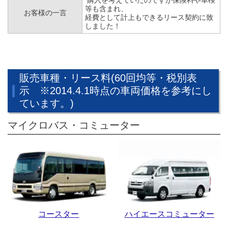
購入を考えていたのですが保険料や車検
等も含まれ、
お客様の一言
経費として計上もできるリース契約に致
しました！
販売車種・リース料(60回均等・税別表
示 ※2014.4.1時点の車両価格を参考にし
ています。)
マイクロバス・コミューター
コースター
ハイエースコミューター